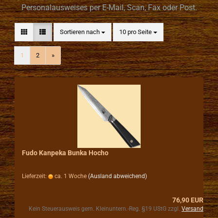
Personalausweises per E-Mail, Scan, Fax oder Post.
Sortieren nach
pro Seite
Sortieren nach
10 pro Seite
1
2
»
Fudo Kanpeka Bunka Hocho
Lieferzeit:
ca. 1 Woche
(Ausland abweichend)
76,90 EUR
Kein Steuerausweis gem. Kleinuntern.-Reg. §19 UStG zzgl.
Versand