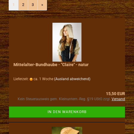
1
2
3
»
Mittelalter-Bundhaube - "Claire" - natur
Lieferzeit:
ca. 1 Woche
(Ausland abweichend)
15,50 EUR
Kein Steuerausweis gem. Kleinuntern.-Reg. §19 UStG zzgl.
Versand
IN DEN WARENKORB