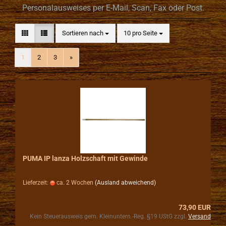
Personalausweises per E-Mail, Scan, Fax oder Post.
Sortieren nach
pro Seite
Sortieren nach
10 pro Seite
1
2
3
»
PUMA IP lanza Holzschaft mit Gewinde
Lieferzeit:
ca. 2 Wochen
(Ausland abweichend)
73,90 EUR
Kein Steuerausweis gem. Kleinuntern.-Reg. §19 UStG zzgl.
Versand