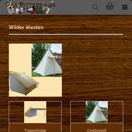
Wilder Westen
Trapperlodge
Cowboyzelt