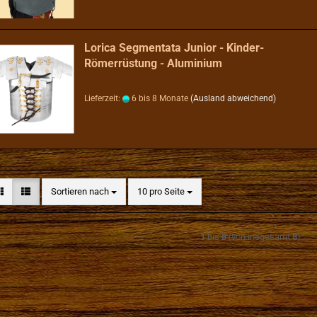
Lorica Segmentata Junior - Kinder-
Römerrüstung - Aluminium
Lieferzeit:
6 bis 8 Monate
(Ausland abweichend)
Sortieren nach
pro Seite
Sortieren nach
10 pro Seite
1
bis
8
(von insgesamt
8
)