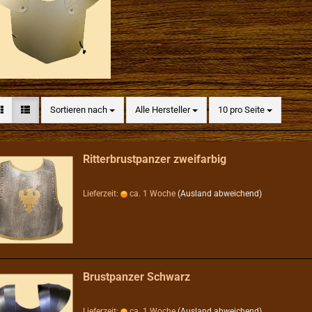
Sortieren nach
pro Seite
Sortieren nach
Alle Hersteller
10 pro Seite
Ritterbrustpanzer zweifarbig
Lieferzeit:
ca. 1 Woche
(Ausland abweichend)
Brustpanzer Schwarz
Lieferzeit:
ca. 1 Woche
(Ausland abweichend)