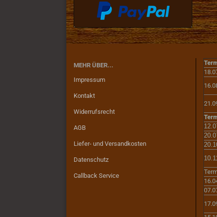
Term
MEHR ÜBER...
18.0
Impressum
16.0
Kontakt
21.0
Widerrufsrecht
Term
12.0
AGB
20.0
Liefer- und Versandkosten
20.1
10.1
Datenschutz
Term
Callback Service
16.0
07.0
17.0