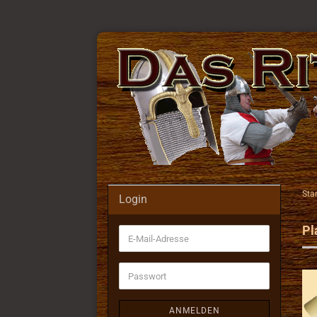
Star
Login
Pl
E-
Mail-
Adresse
Passwort
ANMELDEN