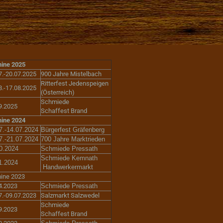
ine 2025
7.-20.07.2025
900 Jahre Mistelbach
Ritterfest Jedenspeigen
8.-17.08.2025
(Österreich)
Schmiede
9.2025
Schaffest Brand
ine 2024
7.-14.07.2024
Bürgerfest Gräfenberg
7.-21.07.2024
700 Jahre Marktrieden
0.2024
Schmiede Pressath
Schmiede Kemnath
1.2024
Handwerkermarkt
ine 2023
4.2023
Schmiede Pressath
7.-09.07.2023
Salzmarkt Salzwedel
Schmiede
9.2023
Schaffest Brand