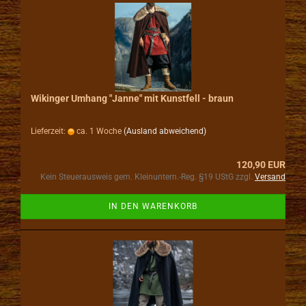
Wikinger Umhang "Janne" mit Kunstfell - braun
Lieferzeit:
ca. 1 Woche
(Ausland abweichend)
120,90 EUR
Kein Steuerausweis gem. Kleinuntern.-Reg. §19 UStG zzgl.
Versand
IN DEN WARENKORB