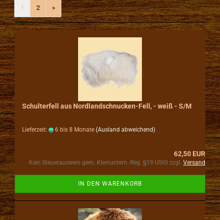
1
2
»
Schulterfell aus Nordlandschnucken-Fell, - weiß - S/M
Lieferzeit:
6 bis 8 Monate
(Ausland abweichend)
62,50 EUR
Kein Steuerausweis gem. Kleinuntern.-Reg. §19 UStG zzgl.
Versand
IN DEN WARENKORB