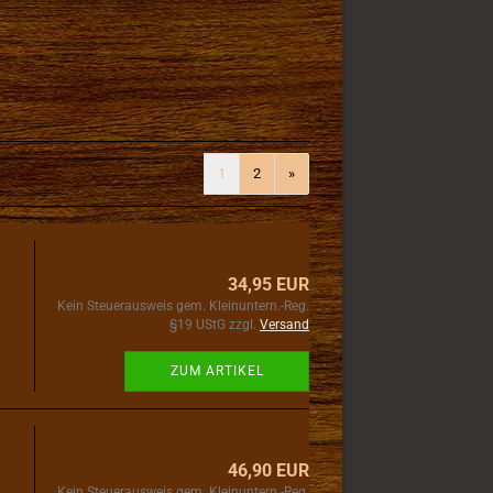
1
2
»
34,95 EUR
Kein Steuerausweis gem. Kleinuntern.-Reg.
§19 UStG zzgl.
Versand
ZUM ARTIKEL
46,90 EUR
Kein Steuerausweis gem. Kleinuntern.-Reg.