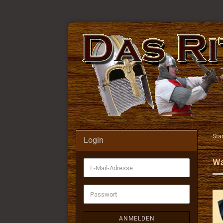
Star
Login
Wa
E-
Mail-
Adresse
Passwort
ANMELDEN