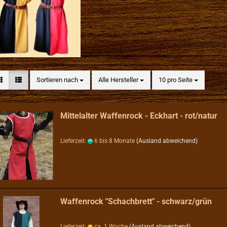
Sortieren nach
pro Seite
Sortieren nach
Alle Hersteller
10 pro Seite
Mittelalter Waffenrock - Eckhart - rot/natur
Lieferzeit:
6 bis 8 Monate
(Ausland abweichend)
Waffenrock "Schachbrett" - schwarz/grün
Lieferzeit:
ca. 1 Woche
(Ausland abweichend)