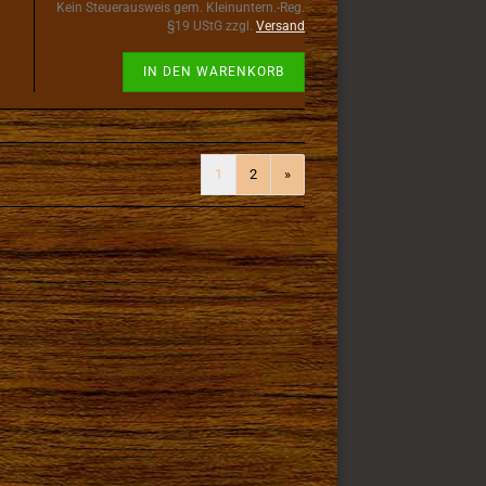
Kein Steuerausweis gem. Kleinuntern.-Reg.
§19 UStG zzgl.
Versand
IN DEN WARENKORB
1
2
»