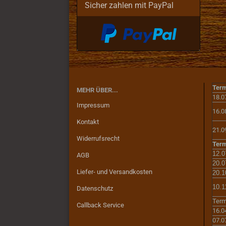
Sicher zahlen mit PayPal
Term
MEHR ÜBER...
18.0
Impressum
16.0
Kontakt
21.0
Widerrufsrecht
Term
12.0
AGB
20.0
Liefer- und Versandkosten
20.1
10.1
Datenschutz
Term
Callback Service
16.0
07.0