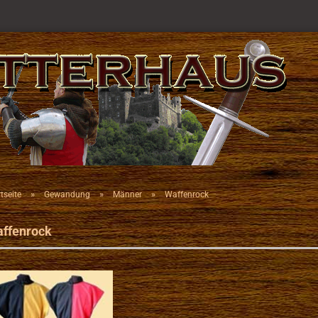
»
»
»
tseite
Gewandung
Männer
Waffenrock
ffenrock