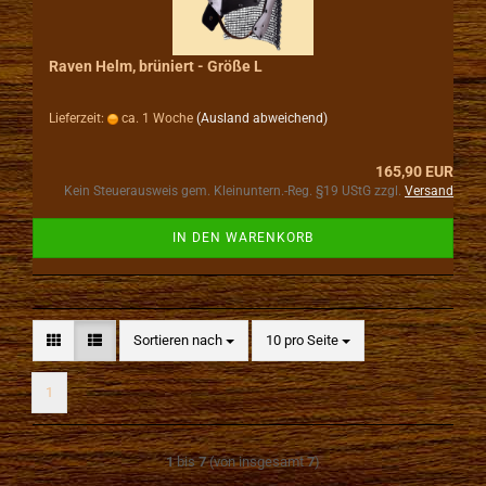
Raven Helm, brüniert - Größe L
Lieferzeit:
ca. 1 Woche
(Ausland abweichend)
165,90 EUR
Kein Steuerausweis gem. Kleinuntern.-Reg. §19 UStG zzgl.
Versand
IN DEN WARENKORB
Sortieren nach
pro Seite
Sortieren nach
10 pro Seite
1
1
bis
7
(von insgesamt
7
)