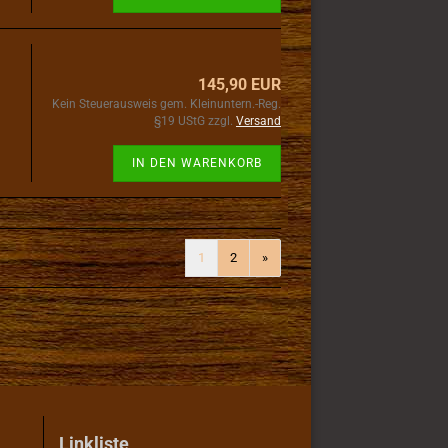
145,90 EUR
Kein Steuerausweis gem. Kleinuntern.-Reg.
§19 UStG zzgl.
Versand
IN DEN WARENKORB
1
2
»
Linkliste