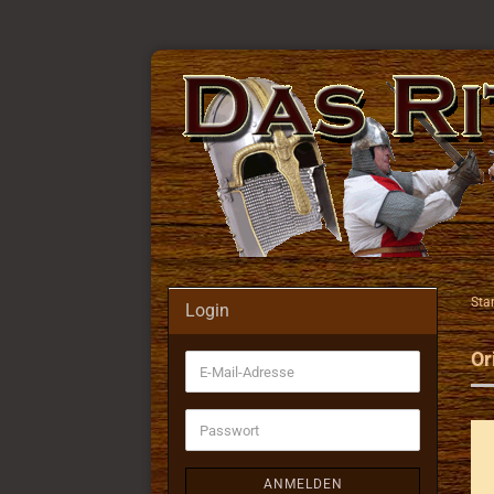
Star
Login
Or
E-
Mail-
Adresse
Passwort
ANMELDEN