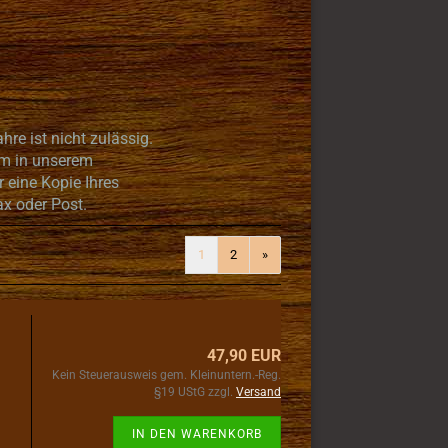
re ist nicht zulässig.
um in unserem
r eine Kopie Ihres
x oder Post.
1
2
»
47,90 EUR
Kein Steuerausweis gem. Kleinuntern.-Reg.
§19 UStG zzgl.
Versand
IN DEN WARENKORB