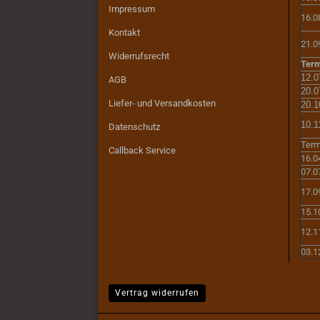
Impressum
16.0
Kontakt
21.0
Widerrufsrecht
Term
12.0
AGB
20.0
Liefer- und Versandkosten
20.1
10.1
Datenschutz
Term
Callback Service
16.0
07.0
17.0
15.1
12.1
03.1
Vertrag widerrufen