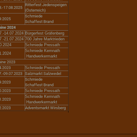
Ritterfest Jedenspeigen
8.-17.08.2025
(Österreich)
Schmiede
9.2025
Schaffest Brand
ine 2024
7.-14.07.2024
Bürgerfest Gräfenberg
7.-21.07.2024
700 Jahre Marktrieden
0.2024
Schmiede Pressath
Schmiede Kemnath
1.2024
Handwerkermarkt
ine 2023
4.2023
Schmiede Pressath
7.-09.07.2023
Salzmarkt Salzwedel
Schmiede
9.2023
Schaffest Brand
0.2023
Schmiede Pressath
Schmiede Kemnath
1.2023
Handwerkermarkt
2.2023
Adventsmarkt Wirsberg