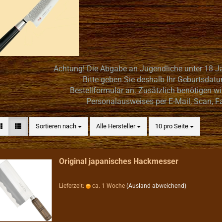
Achtung! Die Abgabe an Jugendliche unter 18 Jah
Bitte geben Sie deshalb Ihr Geburtsdat
Bestellformular an. Zusätzlich benötigen wi
Personalausweises per E-Mail, Scan, Fa
Sortieren nach
pro Seite
Sortieren nach
Alle Hersteller
10 pro Seite
Original japanisches Hackmesser
Lieferzeit:
ca. 1 Woche
(Ausland abweichend)