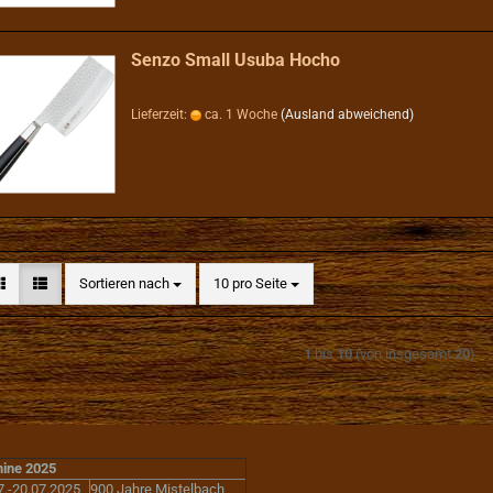
Senzo Small Usuba Hocho
Lieferzeit:
ca. 1 Woche
(Ausland abweichend)
Sortieren nach
pro Seite
Sortieren nach
10 pro Seite
1
bis
10
(von insgesamt
20
)
ine 2025
7.-20.07.2025
900 Jahre Mistelbach