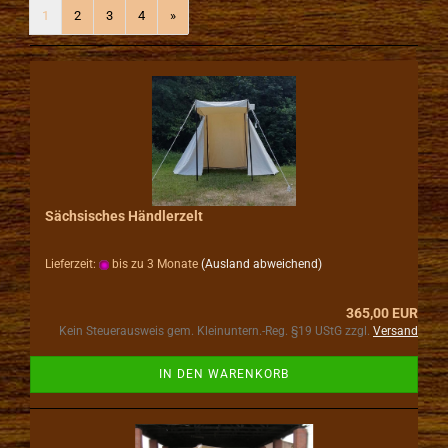
1
2
3
4
»
Sächsisches Händlerzelt
Lieferzeit:
bis zu 3 Monate
(Ausland abweichend)
365,00 EUR
Kein Steuerausweis gem. Kleinuntern.-Reg. §19 UStG zzgl.
Versand
IN DEN WARENKORB