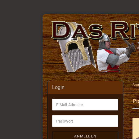
Star
Login
Pi
E-
Mail-
Adresse
Passwort
ANMELDEN