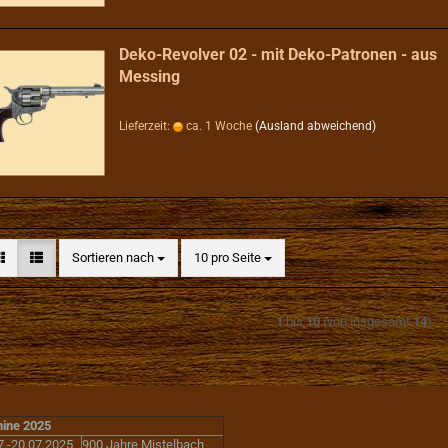
Deko-Revolver 02 - mit Deko-Patronen - aus
Messing
Lieferzeit:
ca. 1 Woche
(Ausland abweichend)
Sortieren nach
pro Seite
Sortieren nach
10 pro Seite
1
bis
10
(von insgesamt
14
)
ine 2025
7.-20.07.2025
900 Jahre Mistelbach