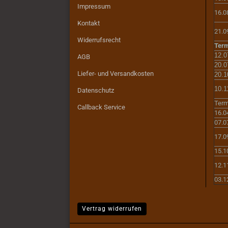
Impressum
16.0
Kontakt
21.0
Widerrufsrecht
Term
12.0
AGB
20.0
Liefer- und Versandkosten
20.1
10.1
Datenschutz
Term
Callback Service
16.0
07.0
17.0
15.1
12.1
03.1
Vertrag widerrufen