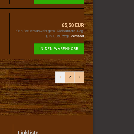
85,50 EUR
Kein Steuerausweis gem. Kleinuntern.-Reg.
§19 UStG zzgl.
Versand
IN DEN WARENKORB
1
2
»
Linkliste