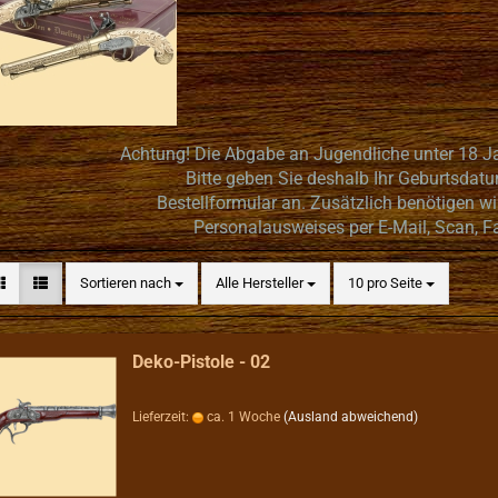
Achtung! Die Abgabe an Jugendliche unter 18 Jah
Bitte geben Sie deshalb Ihr Geburtsdat
Bestellformular an. Zusätzlich benötigen wi
Personalausweises per E-Mail, Scan, Fa
Sortieren nach
pro Seite
Sortieren nach
Alle Hersteller
10 pro Seite
Deko-Pistole - 02
Lieferzeit:
ca. 1 Woche
(Ausland abweichend)