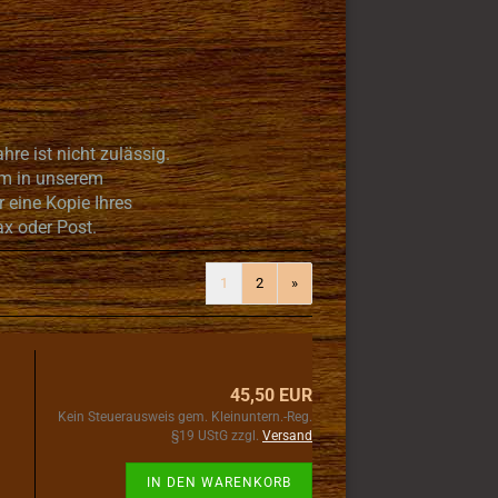
re ist nicht zulässig.
um in unserem
r eine Kopie Ihres
x oder Post.
1
2
»
45,50 EUR
Kein Steuerausweis gem. Kleinuntern.-Reg.
§19 UStG zzgl.
Versand
IN DEN WARENKORB