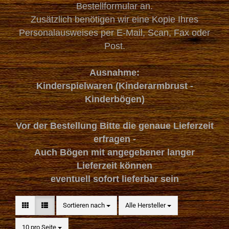
Bestellformular an.
Zusätzlich benötigen wir eine Kopie Ihres
Personalausweises per E-Mail, Scan, Fax oder
Post.
Ausnahme:
Kinderspielwaren (Kinderarmbrust -
Kinderbögen)
Vor der Bestellung Bitte die genaue Lieferzeit
erfragen -
Auch Bögen mit angegebener langer
Lieferzeit können
eventuell sofort lieferbar sein
Sortieren nach
Sortieren nach
Alle Hersteller
pro Seite
10 pro Seite