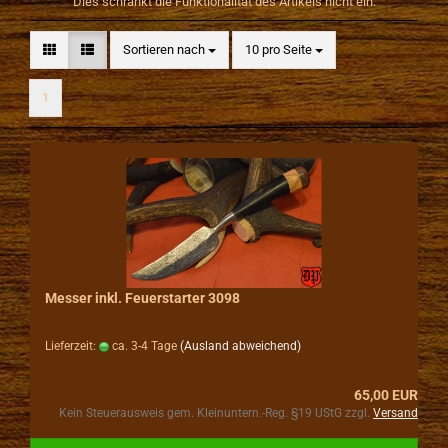
Dies schränkt die Funktionalität des Artikels nicht ein.
Sortieren nach
pro Seite
Sortieren nach
10 pro Seite
1
Messer inkl. Feuerstarter 3098
Lieferzeit:
ca. 3-4 Tage
(Ausland abweichend)
65,00 EUR
Kein Steuerausweis gem. Kleinuntern.-Reg. §19 UStG zzgl.
Versand