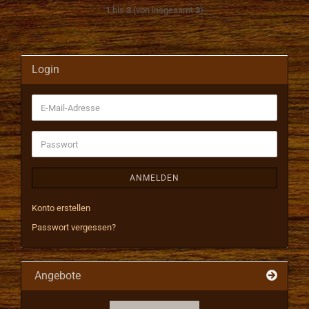
1
bis
3
(von insgesamt
3
)
Login
E-
Mail-
Adresse
Passwort
ANMELDEN
Konto erstellen
Passwort vergessen?
Angebote