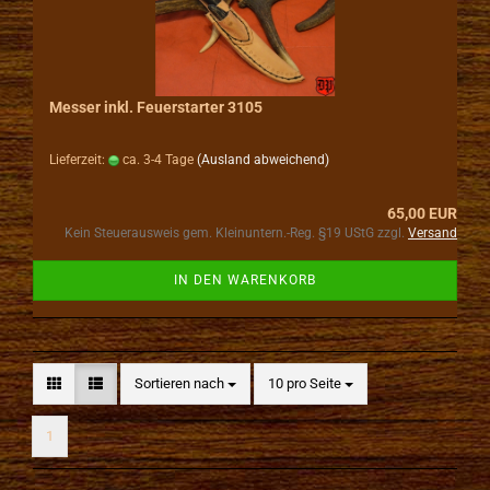
Messer inkl. Feuerstarter 3105
Lieferzeit:
ca. 3-4 Tage
(Ausland abweichend)
65,00 EUR
Kein Steuerausweis gem. Kleinuntern.-Reg. §19 UStG zzgl.
Versand
IN DEN WARENKORB
Sortieren nach
pro Seite
Sortieren nach
10 pro Seite
1