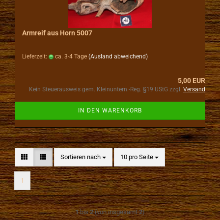
Armreif aus Horn 5007
Lieferzeit:
ca. 3-4 Tage
(Ausland abweichend)
5,00 EUR
Kein Steuerausweis gem. Kleinuntern.-Reg. §19 UStG zzgl.
Versand
IN DEN WARENKORB
Sortieren nach
pro Seite
Sortieren nach
10 pro Seite
1
1
bis
2
(von insgesamt
2
)