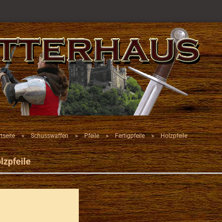
»
»
»
»
tseite
Schusswaffen
Pfeile
Fertigpfeile
Holzpfeile
lzpfeile