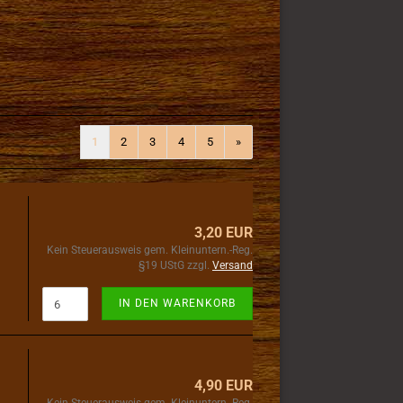
1
2
3
4
5
»
3,20 EUR
Kein Steuerausweis gem. Kleinuntern.-Reg.
§19 UStG zzgl.
Versand
IN DEN WARENKORB
4,90 EUR