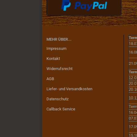
Term
MEHR ÜBER...
18.0
Impressum
16.0
Kontakt
21.0
Widerrufsrecht
Term
12.0
AGB
20.0
Liefer- und Versandkosten
20.1
10.1
Datenschutz
Term
Callback Service
16.0
07.0
17.0
15.1