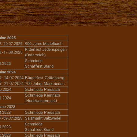
ine 2025
7.-20.07.2025
900 Jahre Mistelbach
Ritterfest Jedenspeigen
8.-17.08.2025
(Österreich)
Schmiede
9.2025
Schaffest Brand
ine 2024
7.-14.07.2024
Bürgerfest Gräfenberg
7.-21.07.2024
700 Jahre Marktrieden
0.2024
Schmiede Pressath
Schmiede Kemnath
1.2024
Handwerkermarkt
ine 2023
4.2023
Schmiede Pressath
7.-09.07.2023
Salzmarkt Salzwedel
Schmiede
9.2023
Schaffest Brand
0.2023
Schmiede Pressath