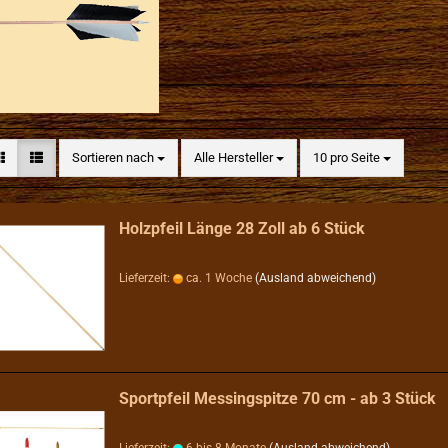
Sortieren nach
pro Seite
Sortieren nach
Alle Hersteller
10 pro Seite
Holzpfeil Länge 28 Zoll ab 6 Stück
Lieferzeit:
ca. 1 Woche
(Ausland abweichend)
Sportpfeil Messingspitze 70 cm - ab 3 Stück