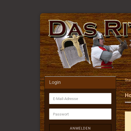
Star
Login
Ho
E-
Mail-
Adresse
Passwort
ANMELDEN