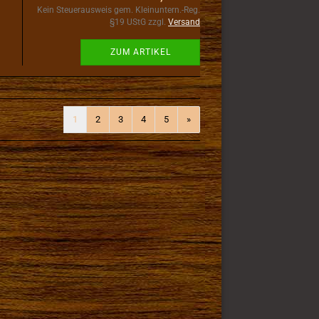
Kein Steuerausweis gem. Kleinuntern.-Reg.
§19 UStG zzgl.
Versand
ZUM ARTIKEL
1
2
3
4
5
»