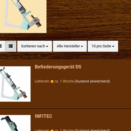
Sortieren nach
pro Seite
Sortieren nach
Alle Hersteller
10 pro Seite
Befiederungsgerät DS
Lieferzeit:
ca. 1 Woche
(Ausland abweichend)
INFITEC
Lieferzeit:
ca. 1 Woche
(Ausland abweichend)