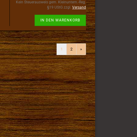
Kein Steuerausweis gem. Kleinuntern.-Reg.
§19 UStG zzgl.
Versand
IN DEN WARENKORB
1
2
»