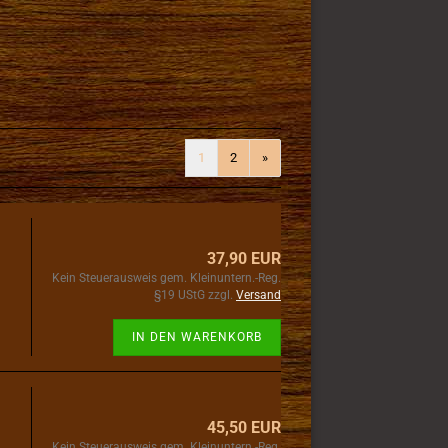
1
2
»
37,90 EUR
Kein Steuerausweis gem. Kleinuntern.-Reg.
§19 UStG zzgl.
Versand
IN DEN WARENKORB
45,50 EUR
Kein Steuerausweis gem. Kleinuntern.-Reg.