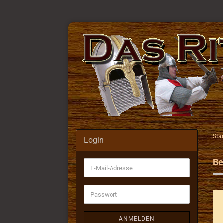
Star
Login
Be
E-
Mail-
Adresse
Passwort
ANMELDEN