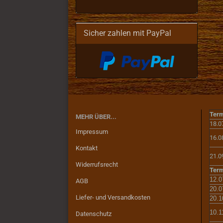
Sicher zahlen mit PayPal
Term
MEHR ÜBER...
18.0
Impressum
16.0
Kontakt
21.0
Widerrufsrecht
Term
12.0
AGB
20.0
Liefer- und Versandkosten
20.1
10.1
Datenschutz