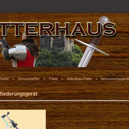
»
»
»
»
tseite
Schusswaffen
Pfeile
Selbstbau Pfeile
Befiederungsgerä
fiederungsgerät