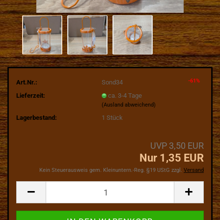
-61%
Art.Nr.:
Sond34
Lieferzeit:
ca. 3-4 Tage
(Ausland abweichend)
Lagerbestand:
1
Stück
UVP 3,50 EUR
Nur 1,35 EUR
Kein Steuerausweis gem. Kleinuntern.-Reg. §19 UStG zzgl.
Versand