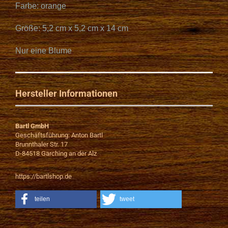
Farbe: orange
Größe: 5,2 cm x 5,2 cm x 14 cm
Nur eine Blume
Hersteller Informationen
Bartl GmbH
Geschäftsführung: Anton Bartl
Brunnthaler Str. 17
D-84518 Garching an der Alz
https://bartlshop.de
teilen
tweet